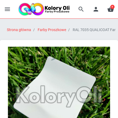
0




Strona główna
Farby Proszkowe
RAL 7035 QUALICOAT Farba


Poprzedni
Następn