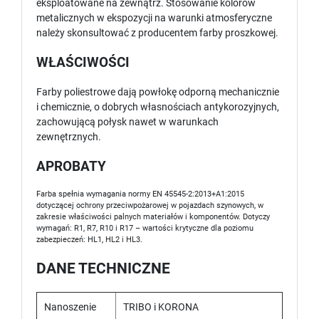
eksploatowane na zewnątrz. Stosowanie kolorów
metalicznych w ekspozycji na warunki atmosferyczne
należy skonsultować z producentem farby proszkowej.
WŁAŚCIWOŚCI
Farby poliestrowe dają powłokę odporną mechanicznie
i chemicznie, o dobrych własnościach antykorozyjnych,
zachowującą połysk nawet w warunkach
zewnętrznych.
APROBATY
Farba spełnia wymagania normy EN 45545-2:2013+A1:2015
dotyczącej ochrony przeciwpożarowej w pojazdach szynowych, w
zakresie właściwości palnych materiałów i komponentów. Dotyczy
wymagań: R1, R7, R10 i R17 – wartości krytyczne dla poziomu
zabezpieczeń: HL1, HL2 i HL3.
DANE TECHNICZNE
Nanoszenie
TRIBO i KORONA