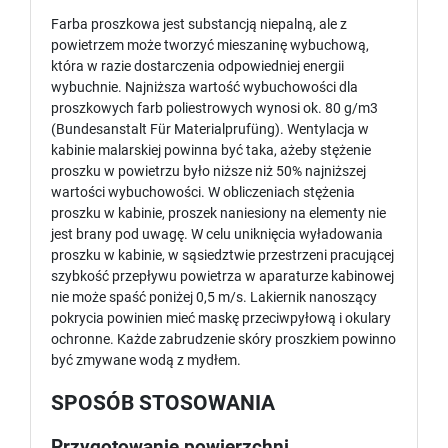
Farba proszkowa jest substancją niepalną, ale z
powietrzem może tworzyć mieszaninę wybuchową,
która w razie dostarczenia odpowiedniej energii
wybuchnie. Najniższa wartość wybuchowości dla
proszkowych farb poliestrowych wynosi ok. 80 g/m3
(Bundesanstalt Für Materialprufüng). Wentylacja w
kabinie malarskiej powinna być taka, ażeby stężenie
proszku w powietrzu było niższe niż 50% najniższej
wartości wybuchowości. W obliczeniach stężenia
proszku w kabinie, proszek naniesiony na elementy nie
jest brany pod uwagę. W celu uniknięcia wyładowania
proszku w kabinie, w sąsiedztwie przestrzeni pracującej
szybkość przepływu powietrza w aparaturze kabinowej
nie może spaść poniżej 0,5 m/s. Lakiernik nanoszący
pokrycia powinien mieć maskę przeciwpyłową i okulary
ochronne. Każde zabrudzenie skóry proszkiem powinno
być zmywane wodą z mydłem.
SPOSÓB STOSOWANIA
Przygotowanie powierzchni