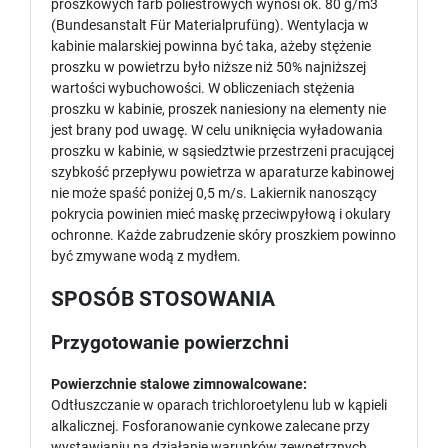
proszkowych farb poliestrowych wynosi ok. 80 g/m3
(Bundesanstalt Für Materialprufüng). Wentylacja w
kabinie malarskiej powinna być taka, ażeby stężenie
proszku w powietrzu było niższe niż 50% najniższej
wartości wybuchowości. W obliczeniach stężenia
proszku w kabinie, proszek naniesiony na elementy nie
jest brany pod uwagę. W celu uniknięcia wyładowania
proszku w kabinie, w sąsiedztwie przestrzeni pracującej
szybkość przepływu powietrza w aparaturze kabinowej
nie może spaść poniżej 0,5 m/s. Lakiernik nanoszący
pokrycia powinien mieć maskę przeciwpyłową i okulary
ochronne. Każde zabrudzenie skóry proszkiem powinno
być zmywane wodą z mydłem.
SPOSÓB STOSOWANIA
Przygotowanie powierzchni
Powierzchnie stalowe zimnowalcowane:
Odtłuszczanie w oparach trichloroetylenu lub w kąpieli
alkalicznej. Fosforanowanie cynkowe zalecane przy
wystawianiu na działanie warunków zewnętrznych.