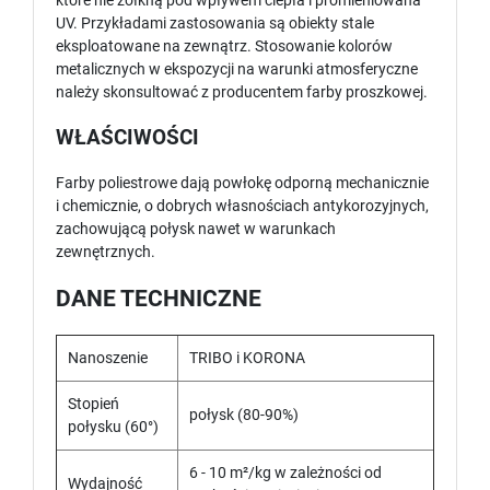
które nie żółkną pod wpływem ciepła i promieniowana
UV. Przykładami zastosowania są obiekty stale
eksploatowane na zewnątrz. Stosowanie kolorów
metalicznych w ekspozycji na warunki atmosferyczne
należy skonsultować z producentem farby proszkowej.
WŁAŚCIWOŚCI
Farby poliestrowe dają powłokę odporną mechanicznie
i chemicznie, o dobrych własnościach antykorozyjnych,
zachowującą połysk nawet w warunkach
zewnętrznych.
DANE TECHNICZNE
Nanoszenie
TRIBO i KORONA
Stopień
połysk (80-90%)
połysku (60°)
6 - 10 m²/kg w zależności od
Wydajność