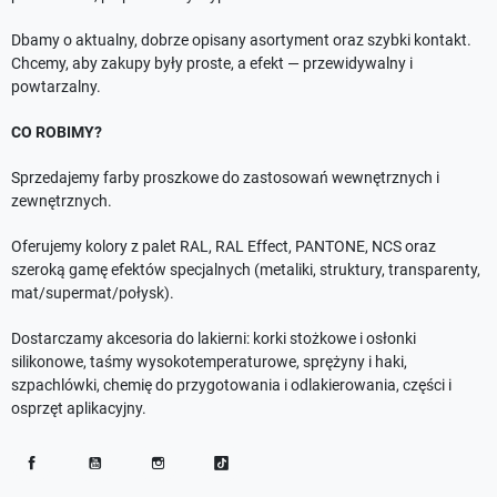
Dbamy o aktualny, dobrze opisany asortyment oraz szybki kontakt.
Chcemy, aby zakupy były proste, a efekt — przewidywalny i
powtarzalny.
CO ROBIMY?
Sprzedajemy farby proszkowe do zastosowań wewnętrznych i
zewnętrznych.
Oferujemy kolory z palet RAL, RAL Effect, PANTONE, NCS oraz
szeroką gamę efektów specjalnych (metaliki, struktury, transparenty,
mat/supermat/połysk).
Dostarczamy akcesoria do lakierni: korki stożkowe i osłonki
silikonowe, taśmy wysokotemperaturowe, sprężyny i haki,
szpachlówki, chemię do przygotowania i odlakierowania, części i
osprzęt aplikacyjny.
Facebook
YouTube
Instagram
TikTok