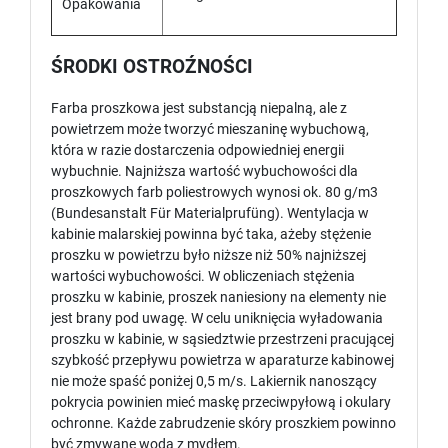
Opakowania
ŚRODKI OSTROŹNOŚCI
Farba proszkowa jest substancją niepalną, ale z
powietrzem może tworzyć mieszaninę wybuchową,
która w razie dostarczenia odpowiedniej energii
wybuchnie. Najniższa wartość wybuchowości dla
proszkowych farb poliestrowych wynosi ok. 80 g/m3
(Bundesanstalt Für Materialprufüng). Wentylacja w
kabinie malarskiej powinna być taka, ażeby stężenie
proszku w powietrzu było niższe niż 50% najniższej
wartości wybuchowości. W obliczeniach stężenia
proszku w kabinie, proszek naniesiony na elementy nie
jest brany pod uwagę. W celu uniknięcia wyładowania
proszku w kabinie, w sąsiedztwie przestrzeni pracującej
szybkość przepływu powietrza w aparaturze kabinowej
nie może spaść poniżej 0,5 m/s. Lakiernik nanoszący
pokrycia powinien mieć maskę przeciwpyłową i okulary
ochronne. Każde zabrudzenie skóry proszkiem powinno
być zmywane wodą z mydłem.