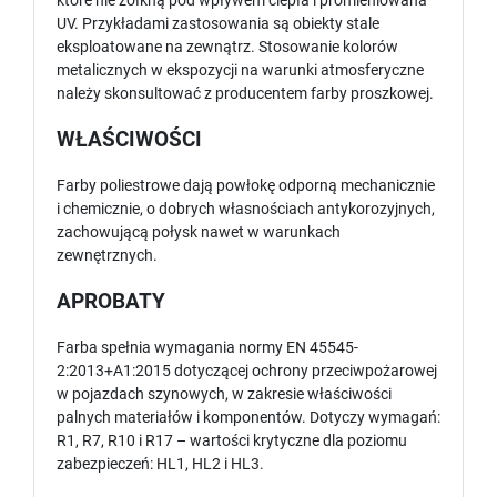
które nie żółkną pod wpływem ciepła i promieniowana
UV. Przykładami zastosowania są obiekty stale
eksploatowane na zewnątrz. Stosowanie kolorów
metalicznych w ekspozycji na warunki atmosferyczne
należy skonsultować z producentem farby proszkowej.
WŁAŚCIWOŚCI
Farby poliestrowe dają powłokę odporną mechanicznie
i chemicznie, o dobrych własnościach antykorozyjnych,
zachowującą połysk nawet w warunkach
zewnętrznych.
APROBATY
Farba spełnia wymagania normy EN 45545-
2:2013+A1:2015 dotyczącej ochrony przeciwpożarowej
w pojazdach szynowych, w zakresie właściwości
palnych materiałów i komponentów. Dotyczy wymagań:
R1, R7, R10 i R17 – wartości krytyczne dla poziomu
zabezpieczeń: HL1, HL2 i HL3.