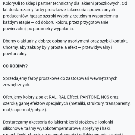
KoloryOli to sklep i partner techniczny dla lakierni proszkowych. Od
lat dostarczamy farby proszkowe i akcesoria sprawdzonych
producentów, łącząc szeroki wybór z rzetelnym wsparciem na
każdym etapie — od doboru koloru, przez przygotowanie
powierzchni, po parametry wypalania.
Dbamy o aktualny, dobrze opisany asortyment oraz szybki kontakt.
Chcemy, aby zakupy były proste, a efekt — przewidywalny i
powtarzalny.
CO ROBIMY?
Sprzedajemy farby proszkowe do zastosowań wewnętrznych i
zewnętrznych.
Oferujemy kolory z palet RAL, RAL Effect, PANTONE, NCS oraz
szeroką gamę efektów specjalnych (metaliki, struktury, transparenty,
mat/supermat/połysk).
Dostarczamy akcesoria do lakierni: korki stożkowe i osłonki
silikonowe, taśmy wysokotemperaturowe, sprężyny i haki,
szpachlówki, chemię do przygotowania i odlakierowania, części i