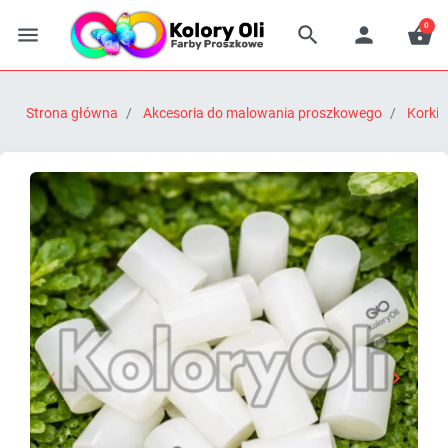
0




Strona główna
Akcesoria do malowania proszkowego
Korki


Poprzedni
Następn