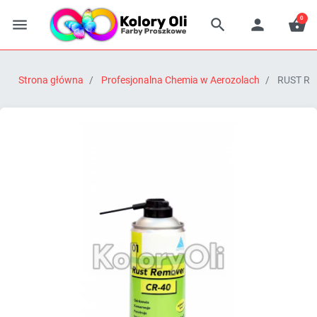
0




Strona główna
Profesjonalna Chemia w Aerozolach
RUST REM