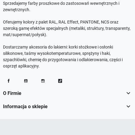
Sprzedajemy farby proszkowe do zastosowań wewnętrznych i
zewnętrznych.
Oferujemy kolory z palet RAL, RAL Effect, PANTONE, NCS oraz
szeroką gamę efektów specjalnych (metaliki, struktury, transparenty,
mat/supermat/połysk).
Dostarczamy akcesoria do lakierni: korki stożkowe i osłonki
silikonowe, taśmy wysokotemperaturowe, sprężyny i haki,
szpachlówki, chemię do przygotowania i odlakierowania, części i
osprzęt aplikacyjny.
Facebook
YouTube
Instagram
TikTok

O Firmie

Informacja o sklepie