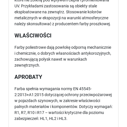
które nie żółkną pod wpływem ciepła i promieniowana
UV. Przykładami zastosowania są obiekty stale
eksploatowane na zewnątrz. Stosowanie kolorów
metalicznych w ekspozycji na warunki atmosferyczne
należy skonsultować z producentem farby proszkowej.
WŁAŚCIWOŚCI
Farby poliestrowe dają powłokę odporną mechanicznie
i chemicznie, o dobrych własnościach antykorozyjnych,
zachowującą połysk nawet w warunkach
zewnętrznych.
APROBATY
Farba spełnia wymagania normy EN 45545-
2:2013+A1:2015 dotyczącej ochrony przeciwpożarowej
w pojazdach szynowych, w zakresie właściwości
palnych materiałów i komponentów. Dotyczy wymagań:
R1, R7, R10 i R17 – wartości krytyczne dla poziomu
zabezpieczeń: HL1, HL2 i HL3.