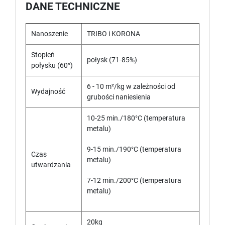
DANE TECHNICZNE
Nanoszenie
TRIBO i KORONA
Stopień
połysk (71-85%)
połysku (60°)
6 - 10 m²/kg w zależności od
Wydajność
grubości naniesienia
10-25 min./180°C (temperatura
metalu)
9-15 min./190°C (temperatura
Czas
metalu)
utwardzania
7-12 min./200°C (temperatura
metalu)
20kg