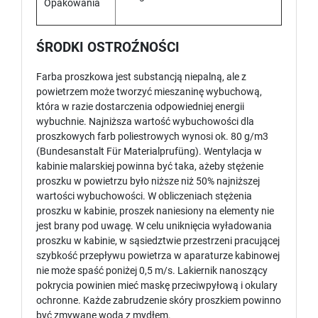
Opakowania
ŚRODKI OSTROŹNOŚCI
Farba proszkowa jest substancją niepalną, ale z
powietrzem może tworzyć mieszaninę wybuchową,
która w razie dostarczenia odpowiedniej energii
wybuchnie. Najniższa wartość wybuchowości dla
proszkowych farb poliestrowych wynosi ok. 80 g/m3
(Bundesanstalt Für Materialprufüng). Wentylacja w
kabinie malarskiej powinna być taka, ażeby stężenie
proszku w powietrzu było niższe niż 50% najniższej
wartości wybuchowości. W obliczeniach stężenia
proszku w kabinie, proszek naniesiony na elementy nie
jest brany pod uwagę. W celu uniknięcia wyładowania
proszku w kabinie, w sąsiedztwie przestrzeni pracującej
szybkość przepływu powietrza w aparaturze kabinowej
nie może spaść poniżej 0,5 m/s. Lakiernik nanoszący
pokrycia powinien mieć maskę przeciwpyłową i okulary
ochronne. Każde zabrudzenie skóry proszkiem powinno
być zmywane wodą z mydłem.