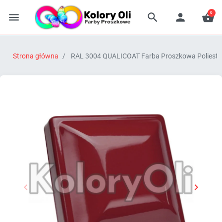
0




Strona główna
RAL 3004 QUALICOAT Farba Proszkowa Poliestr


Poprzedni
Następn