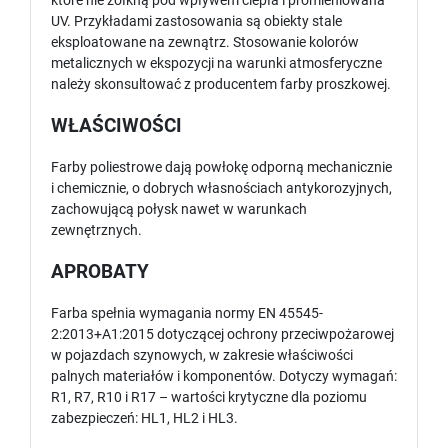
które nie żółkną pod wpływem ciepła i promieniowana
UV. Przykładami zastosowania są obiekty stale
eksploatowane na zewnątrz. Stosowanie kolorów
metalicznych w ekspozycji na warunki atmosferyczne
należy skonsultować z producentem farby proszkowej.
WŁAŚCIWOŚCI
Farby poliestrowe dają powłokę odporną mechanicznie
i chemicznie, o dobrych własnościach antykorozyjnych,
zachowującą połysk nawet w warunkach
zewnętrznych.
APROBATY
Farba spełnia wymagania normy EN 45545-
2:2013+A1:2015 dotyczącej ochrony przeciwpożarowej
w pojazdach szynowych, w zakresie właściwości
palnych materiałów i komponentów. Dotyczy wymagań:
R1, R7, R10 i R17 – wartości krytyczne dla poziomu
zabezpieczeń: HL1, HL2 i HL3.