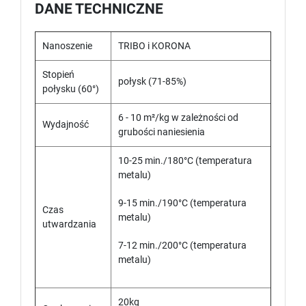
DANE TECHNICZNE
Nanoszenie
TRIBO i KORONA
Stopień
połysk (71-85%)
połysku (60°)
6 - 10 m²/kg w zależności od
Wydajność
grubości naniesienia
10-25 min./180°C (temperatura
metalu)
9-15 min./190°C (temperatura
Czas
metalu)
utwardzania
7-12 min./200°C (temperatura
metalu)
20kg