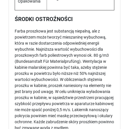
Opakowania
ŚRODKI OSTROŹNOŚCI
Farba proszkowa jest substancją niepalną, ale z
powietrzem może tworzyć mieszaninę wybuchową,
która w razie dostarczenia odpowiedniej energii
wybuchnie. Najniższa wartość wybuchowości dla
proszkowych farb poliestrowych wynosi ok. 80 g/m3
(Bundesanstalt Für Materialprufüng). Wentylacja w
kabinie malarskiej powinna być taka, ażeby stężenie
proszku w powietrzu było niższe niż 50% najniższej
wartości wybuchowości. W obliczeniach stężenia
proszku w kabinie, proszek naniesiony na elementy nie
jest brany pod uwagę. W celu uniknięcia wyładowania
proszku w kabinie, w sąsiedztwie przestrzeni pracującej
szybkość przepływu powietrza w aparaturze kabinowej
nie może spaść poniżej 0,5 m/s. Lakiernik nanoszący
pokrycia powinien mieć maskę przeciwpyłową i okulary
ochronne. Każde zabrudzenie skóry proszkiem powinno
być zmywane wodą z mydłem.