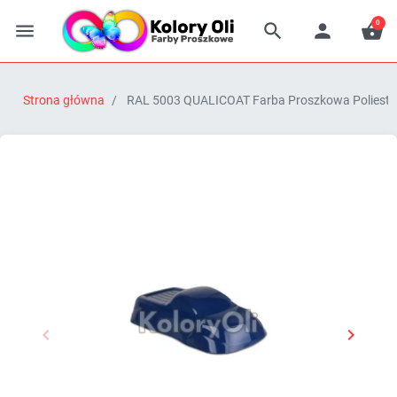
0




Strona główna
RAL 5003 QUALICOAT Farba Proszkowa Poliestrow


Poprzedni
Następn