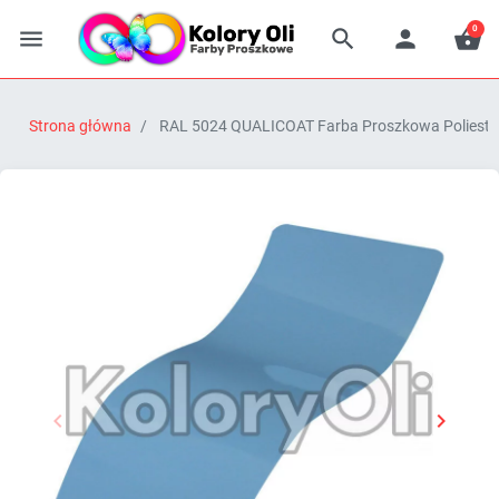
0




Strona główna
RAL 5024 QUALICOAT Farba Proszkowa Poliestrow


Poprzedni
Następn