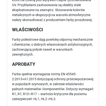
które nie żółkną pod wpływem ciepła i promieniowana
UV. Przykładami zastosowania są obiekty stale
eksploatowane na zewnątrz. Stosowanie kolorów
metalicznych w ekspozycji na warunki atmosferyczne
należy skonsultować z producentem farby proszkowej.
WŁAŚCIWOŚCI
Farby poliestrowe dają powłokę odporną mechanicznie
i chemicznie, o dobrych własnościach antykorozyjnych,
zachowującą połysk nawet w warunkach
zewnętrznych.
APROBATY
Farba spełnia wymagania normy EN 45545-
2:2013+A1:2015 dotyczącej ochrony przeciwpożarowej
w pojazdach szynowych, w zakresie właściwości
palnych materiałów i komponentów. Dotyczy wymagań:
R1, R7, R10 i R17 – wartości krytyczne dla poziomu
zabezpieczeń: HL1, HL2 i HL3.