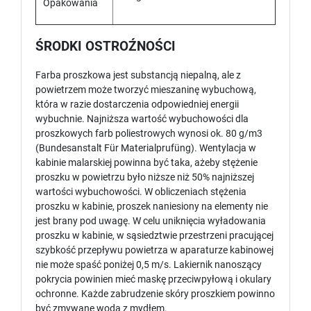
Opakowania
ŚRODKI OSTROŹNOŚCI
Farba proszkowa jest substancją niepalną, ale z
powietrzem może tworzyć mieszaninę wybuchową,
która w razie dostarczenia odpowiedniej energii
wybuchnie. Najniższa wartość wybuchowości dla
proszkowych farb poliestrowych wynosi ok. 80 g/m3
(Bundesanstalt Für Materialprufüng). Wentylacja w
kabinie malarskiej powinna być taka, ażeby stężenie
proszku w powietrzu było niższe niż 50% najniższej
wartości wybuchowości. W obliczeniach stężenia
proszku w kabinie, proszek naniesiony na elementy nie
jest brany pod uwagę. W celu uniknięcia wyładowania
proszku w kabinie, w sąsiedztwie przestrzeni pracującej
szybkość przepływu powietrza w aparaturze kabinowej
nie może spaść poniżej 0,5 m/s. Lakiernik nanoszący
pokrycia powinien mieć maskę przeciwpyłową i okulary
ochronne. Każde zabrudzenie skóry proszkiem powinno
być zmywane wodą z mydłem.