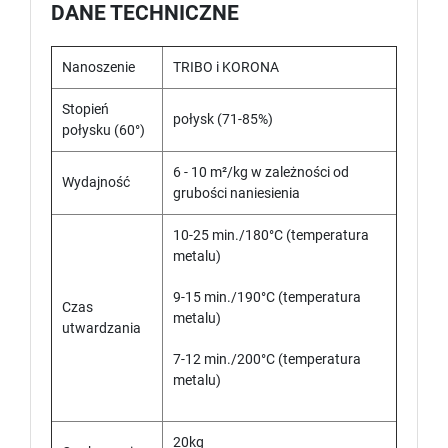
DANE TECHNICZNE
Nanoszenie
TRIBO i KORONA
Stopień
połysk (71-85%)
połysku (60°)
6 - 10 m²/kg w zależności od
Wydajność
grubości naniesienia
10-25 min./180°C (temperatura
metalu)
9-15 min./190°C (temperatura
Czas
metalu)
utwardzania
7-12 min./200°C (temperatura
metalu)
20kg