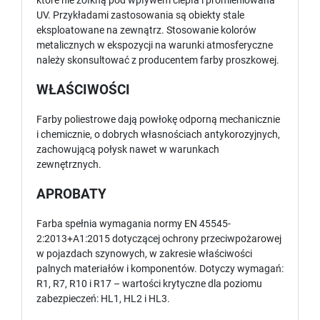
które nie żółkną pod wpływem ciepła i promieniowana
UV. Przykładami zastosowania są obiekty stale
eksploatowane na zewnątrz. Stosowanie kolorów
metalicznych w ekspozycji na warunki atmosferyczne
należy skonsultować z producentem farby proszkowej.
WŁAŚCIWOŚCI
Farby poliestrowe dają powłokę odporną mechanicznie
i chemicznie, o dobrych własnościach antykorozyjnych,
zachowującą połysk nawet w warunkach
zewnętrznych.
APROBATY
Farba spełnia wymagania normy EN 45545-
2:2013+A1:2015 dotyczącej ochrony przeciwpożarowej
w pojazdach szynowych, w zakresie właściwości
palnych materiałów i komponentów. Dotyczy wymagań:
R1, R7, R10 i R17 – wartości krytyczne dla poziomu
zabezpieczeń: HL1, HL2 i HL3.