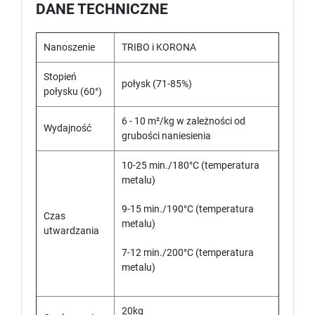
DANE TECHNICZNE
Nanoszenie
TRIBO i KORONA
Stopień
połysk (71-85%)
połysku (60°)
6 - 10 m²/kg w zależności od
Wydajność
grubości naniesienia
10-25 min./180°C (temperatura
metalu)
9-15 min./190°C (temperatura
Czas
metalu)
utwardzania
7-12 min./200°C (temperatura
metalu)
20kg