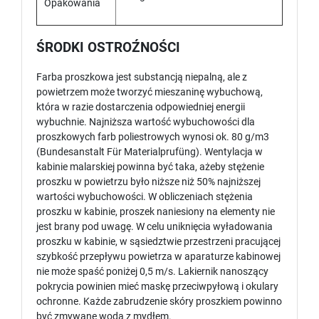
Opakowania
ŚRODKI OSTROŹNOŚCI
Farba proszkowa jest substancją niepalną, ale z
powietrzem może tworzyć mieszaninę wybuchową,
która w razie dostarczenia odpowiedniej energii
wybuchnie. Najniższa wartość wybuchowości dla
proszkowych farb poliestrowych wynosi ok. 80 g/m3
(Bundesanstalt Für Materialprufüng). Wentylacja w
kabinie malarskiej powinna być taka, ażeby stężenie
proszku w powietrzu było niższe niż 50% najniższej
wartości wybuchowości. W obliczeniach stężenia
proszku w kabinie, proszek naniesiony na elementy nie
jest brany pod uwagę. W celu uniknięcia wyładowania
proszku w kabinie, w sąsiedztwie przestrzeni pracującej
szybkość przepływu powietrza w aparaturze kabinowej
nie może spaść poniżej 0,5 m/s. Lakiernik nanoszący
pokrycia powinien mieć maskę przeciwpyłową i okulary
ochronne. Każde zabrudzenie skóry proszkiem powinno
być zmywane wodą z mydłem.