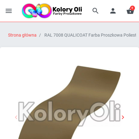
0




Strona główna
RAL 7008 QUALICOAT Farba Proszkowa Poliestro


Poprzedni
Następn