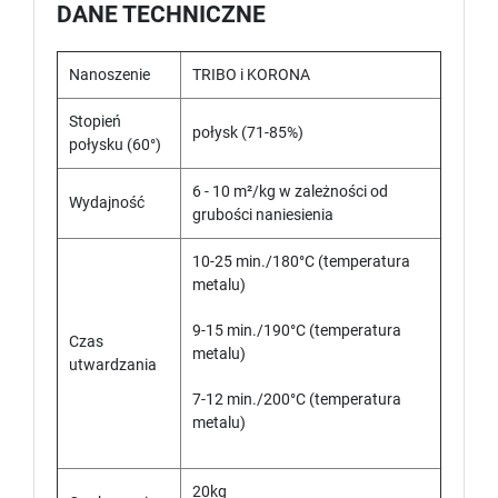
DANE TECHNICZNE
Nanoszenie
TRIBO i KORONA
Stopień
połysk (71-85%)
połysku (60°)
6 - 10 m²/kg w zależności od
Wydajność
grubości naniesienia
10-25 min./180°C (temperatura
metalu)
9-15 min./190°C (temperatura
Czas
metalu)
utwardzania
7-12 min./200°C (temperatura
metalu)
20kg