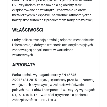
które nie żółkną pod wpływem ciepła i promieniowana
UV. Przykładami zastosowania są obiekty stale
eksploatowane na zewnątrz. Stosowanie kolorów
metalicznych w ekspozycji na warunki atmosferyczne
należy skonsultować z producentem farby proszkowej.
WŁAŚCIWOŚCI
Farby poliestrowe dają powłokę odporną mechanicznie
i chemicznie, o dobrych własnościach antykorozyjnych,
zachowującą połysk nawet w warunkach
zewnętrznych.
APROBATY
Farba spełnia wymagania normy EN 45545-
2:2013+A1:2015 dotyczącej ochrony przeciwpożarowej
w pojazdach szynowych, w zakresie właściwości
palnych materiałów i komponentów. Dotyczy wymagań:
R1, R7, R10 i R17 – wartości krytyczne dla poziomu
zabezpieczeń: HL1, HL2 i HL3.