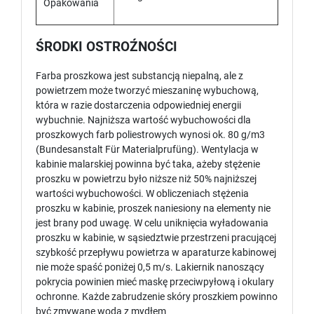
Opakowania
ŚRODKI OSTROŹNOŚCI
Farba proszkowa jest substancją niepalną, ale z
powietrzem może tworzyć mieszaninę wybuchową,
która w razie dostarczenia odpowiedniej energii
wybuchnie. Najniższa wartość wybuchowości dla
proszkowych farb poliestrowych wynosi ok. 80 g/m3
(Bundesanstalt Für Materialprufüng). Wentylacja w
kabinie malarskiej powinna być taka, ażeby stężenie
proszku w powietrzu było niższe niż 50% najniższej
wartości wybuchowości. W obliczeniach stężenia
proszku w kabinie, proszek naniesiony na elementy nie
jest brany pod uwagę. W celu uniknięcia wyładowania
proszku w kabinie, w sąsiedztwie przestrzeni pracującej
szybkość przepływu powietrza w aparaturze kabinowej
nie może spaść poniżej 0,5 m/s. Lakiernik nanoszący
pokrycia powinien mieć maskę przeciwpyłową i okulary
ochronne. Każde zabrudzenie skóry proszkiem powinno
być zmywane wodą z mydłem