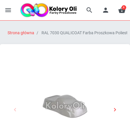
0




Strona główna
RAL 7030 QUALICOAT Farba Proszkowa Poliestro


Poprzedni
Następn