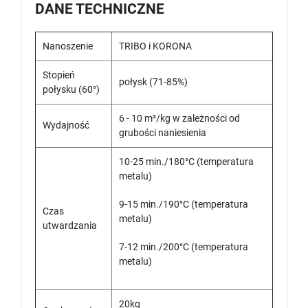
DANE TECHNICZNE
Nanoszenie
TRIBO i KORONA
Stopień
połysk (71-85%)
połysku (60°)
6 - 10 m²/kg w zależności od
Wydajność
grubości naniesienia
10-25 min./180°C (temperatura
metalu)
9-15 min./190°C (temperatura
Czas
metalu)
utwardzania
7-12 min./200°C (temperatura
metalu)
20kg