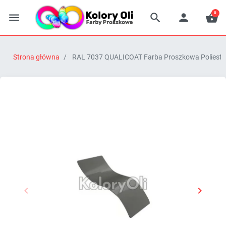
0




Strona główna
RAL 7037 QUALICOAT Farba Proszkowa Poliestro


Poprzedni
Następn