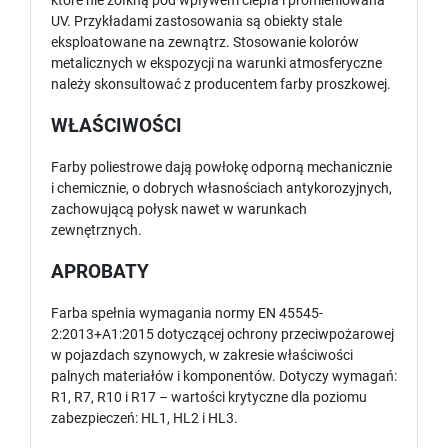
które nie żółkną pod wpływem ciepła i promieniowana
UV. Przykładami zastosowania są obiekty stale
eksploatowane na zewnątrz. Stosowanie kolorów
metalicznych w ekspozycji na warunki atmosferyczne
należy skonsultować z producentem farby proszkowej.
WŁAŚCIWOŚCI
Farby poliestrowe dają powłokę odporną mechanicznie
i chemicznie, o dobrych własnościach antykorozyjnych,
zachowującą połysk nawet w warunkach
zewnętrznych.
APROBATY
Farba spełnia wymagania normy EN 45545-
2:2013+A1:2015 dotyczącej ochrony przeciwpożarowej
w pojazdach szynowych, w zakresie właściwości
palnych materiałów i komponentów. Dotyczy wymagań:
R1, R7, R10 i R17 – wartości krytyczne dla poziomu
zabezpieczeń: HL1, HL2 i HL3.