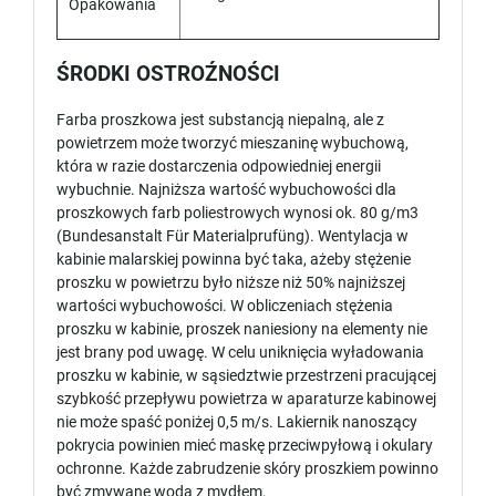
Opakowania
ŚRODKI OSTROŹNOŚCI
Farba proszkowa jest substancją niepalną, ale z
powietrzem może tworzyć mieszaninę wybuchową,
która w razie dostarczenia odpowiedniej energii
wybuchnie. Najniższa wartość wybuchowości dla
proszkowych farb poliestrowych wynosi ok. 80 g/m3
(Bundesanstalt Für Materialprufüng). Wentylacja w
kabinie malarskiej powinna być taka, ażeby stężenie
proszku w powietrzu było niższe niż 50% najniższej
wartości wybuchowości. W obliczeniach stężenia
proszku w kabinie, proszek naniesiony na elementy nie
jest brany pod uwagę. W celu uniknięcia wyładowania
proszku w kabinie, w sąsiedztwie przestrzeni pracującej
szybkość przepływu powietrza w aparaturze kabinowej
nie może spaść poniżej 0,5 m/s. Lakiernik nanoszący
pokrycia powinien mieć maskę przeciwpyłową i okulary
ochronne. Każde zabrudzenie skóry proszkiem powinno
być zmywane wodą z mydłem.