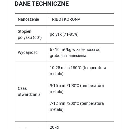
DANE TECHNICZNE
Nanoszenie
TRIBO i KORONA
Stopień
połysk (71-85%)
połysku (60°)
6 - 10 m²/kg w zależności od
Wydajność
grubości naniesienia
10-25 min./180°C (temperatura
metalu)
9-15 min./190°C (temperatura
Czas
metalu)
utwardzania
7-12 min./200°C (temperatura
metalu)
20kg