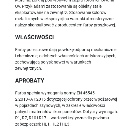
które nie żółkną pod wpływem ciepła i promieniowana
UV. Przykładami zastosowania są obiekty stale
eksploatowane na zewnątrz. Stosowanie kolorów
metalicznych w ekspozycji na warunki atmosferyczne
należy skonsultować z producentem farby proszkowej.
WŁAŚCIWOŚCI
Farby poliestrowe dają powłokę odporną mechanicznie
i chemicznie, o dobrych własnościach antykorozyjnych,
zachowującą połysk nawet w warunkach
zewnętrznych.
APROBATY
Farba spełnia wymagania normy EN 45545-
2:2013+A1:2015 dotyczącej ochrony przeciwpożarowej
w pojazdach szynowych, w zakresie właściwości
palnych materiałów i komponentów. Dotyczy wymagań:
R1, R7, R10 i R17 – wartości krytyczne dla poziomu
zabezpieczeń: HL1, HL2 i HL3.