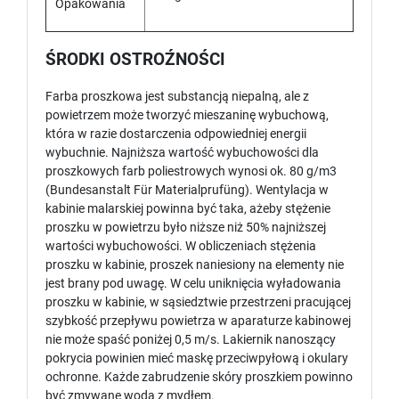
Opakowania
ŚRODKI OSTROŹNOŚCI
Farba proszkowa jest substancją niepalną, ale z
powietrzem może tworzyć mieszaninę wybuchową,
która w razie dostarczenia odpowiedniej energii
wybuchnie. Najniższa wartość wybuchowości dla
proszkowych farb poliestrowych wynosi ok. 80 g/m3
(Bundesanstalt Für Materialprufüng). Wentylacja w
kabinie malarskiej powinna być taka, ażeby stężenie
proszku w powietrzu było niższe niż 50% najniższej
wartości wybuchowości. W obliczeniach stężenia
proszku w kabinie, proszek naniesiony na elementy nie
jest brany pod uwagę. W celu uniknięcia wyładowania
proszku w kabinie, w sąsiedztwie przestrzeni pracującej
szybkość przepływu powietrza w aparaturze kabinowej
nie może spaść poniżej 0,5 m/s. Lakiernik nanoszący
pokrycia powinien mieć maskę przeciwpyłową i okulary
ochronne. Każde zabrudzenie skóry proszkiem powinno
być zmywane wodą z mydłem.