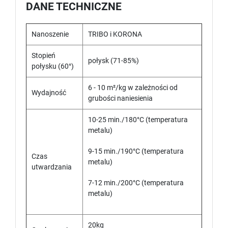
DANE TECHNICZNE
Nanoszenie
TRIBO i KORONA
Stopień
połysk (71-85%)
połysku (60°)
6 - 10 m²/kg w zależności od
Wydajność
grubości naniesienia
10-25 min./180°C (temperatura
metalu)
9-15 min./190°C (temperatura
Czas
metalu)
utwardzania
7-12 min./200°C (temperatura
metalu)
20kg