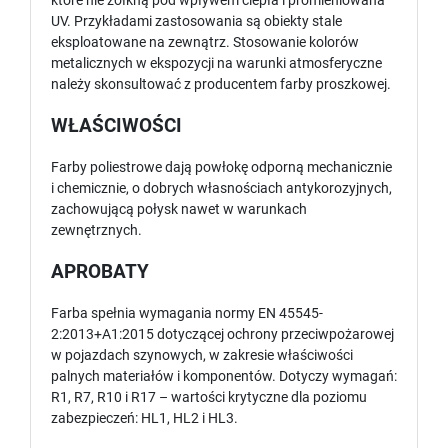
które nie żółkną pod wpływem ciepła i promieniowana
UV. Przykładami zastosowania są obiekty stale
eksploatowane na zewnątrz. Stosowanie kolorów
metalicznych w ekspozycji na warunki atmosferyczne
należy skonsultować z producentem farby proszkowej.
WŁAŚCIWOŚCI
Farby poliestrowe dają powłokę odporną mechanicznie
i chemicznie, o dobrych własnościach antykorozyjnych,
zachowującą połysk nawet w warunkach
zewnętrznych.
APROBATY
Farba spełnia wymagania normy EN 45545-
2:2013+A1:2015 dotyczącej ochrony przeciwpożarowej
w pojazdach szynowych, w zakresie właściwości
palnych materiałów i komponentów. Dotyczy wymagań:
R1, R7, R10 i R17 – wartości krytyczne dla poziomu
zabezpieczeń: HL1, HL2 i HL3.