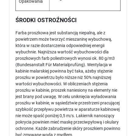
Opakowania
ŚRODKI OSTROŹNOŚCI
Farba proszkowa jest substancją niepalną, ale z
powietrzem może tworzyć mieszaninę wybuchową,
która w razie dostarczenia odpowiedniej energii
wybuchnie. Najniższa wartość wybuchowości dla
proszkowych farb poliestrowych wynosi ok. 80 g/m3
(Bundesanstalt Für Materialprufüng). Wentylacja w
kabinie malarskiej powinna być taka, ażeby stężenie
proszku w powietrzu było niższe niż 50% najniższej
wartości wybuchowości. W obliczeniach stężenia
proszku w kabinie, proszek naniesiony na elementy nie
jest brany pod uwagę. W celu uniknięcia wyładowania
proszku w kabinie, w sąsiedztwie przestrzeni pracującej
szybkość przepływu powietrza w aparaturze kabinowej
nie może spaść poniżej 0,5 m/s. Lakiernik nanoszący
pokrycia powinien mieć maskę przeciwpyłową i okulary
ochronne. Każde zabrudzenie skóry proszkiem powinno
być zmywane wodą z mydłem.