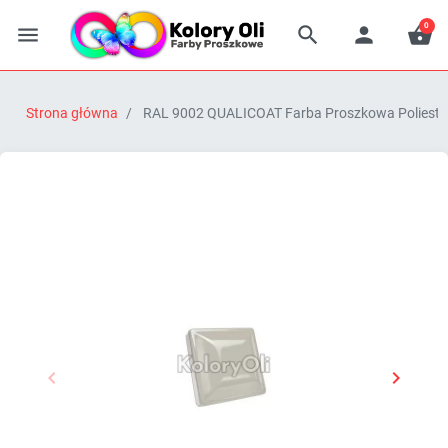
0




Strona główna
RAL 9002 QUALICOAT Farba Proszkowa Poliestro


Poprzedni
Następn