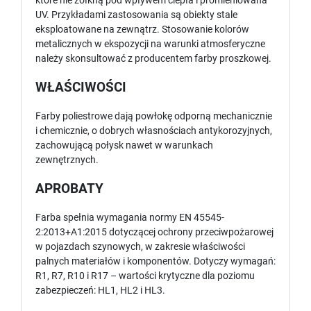
które nie żółkną pod wpływem ciepła i promieniowana
UV. Przykładami zastosowania są obiekty stale
eksploatowane na zewnątrz. Stosowanie kolorów
metalicznych w ekspozycji na warunki atmosferyczne
należy skonsultować z producentem farby proszkowej.
WŁAŚCIWOŚCI
Farby poliestrowe dają powłokę odporną mechanicznie
i chemicznie, o dobrych własnościach antykorozyjnych,
zachowującą połysk nawet w warunkach
zewnętrznych.
APROBATY
Farba spełnia wymagania normy EN 45545-
2:2013+A1:2015 dotyczącej ochrony przeciwpożarowej
w pojazdach szynowych, w zakresie właściwości
palnych materiałów i komponentów. Dotyczy wymagań:
R1, R7, R10 i R17 – wartości krytyczne dla poziomu
zabezpieczeń: HL1, HL2 i HL3.