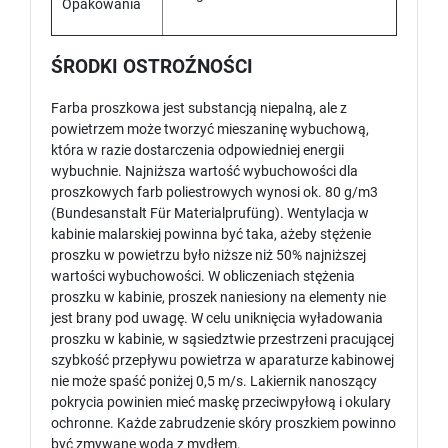
Opakowania
ŚRODKI OSTROŹNOŚCI
Farba proszkowa jest substancją niepalną, ale z
powietrzem może tworzyć mieszaninę wybuchową,
która w razie dostarczenia odpowiedniej energii
wybuchnie. Najniższa wartość wybuchowości dla
proszkowych farb poliestrowych wynosi ok. 80 g/m3
(Bundesanstalt Für Materialprufüng). Wentylacja w
kabinie malarskiej powinna być taka, ażeby stężenie
proszku w powietrzu było niższe niż 50% najniższej
wartości wybuchowości. W obliczeniach stężenia
proszku w kabinie, proszek naniesiony na elementy nie
jest brany pod uwagę. W celu uniknięcia wyładowania
proszku w kabinie, w sąsiedztwie przestrzeni pracującej
szybkość przepływu powietrza w aparaturze kabinowej
nie może spaść poniżej 0,5 m/s. Lakiernik nanoszący
pokrycia powinien mieć maskę przeciwpyłową i okulary
ochronne. Każde zabrudzenie skóry proszkiem powinno
być zmywane wodą z mydłem.