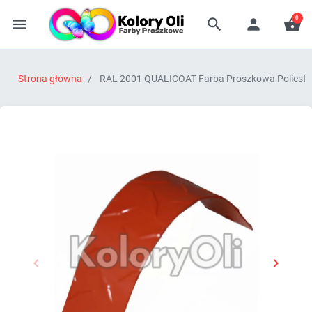
0




Strona główna
RAL 2001 QUALICOAT Farba Proszkowa Poliestr


Poprzedni
Następn