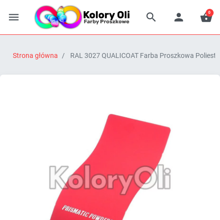
0




Strona główna
RAL 3027 QUALICOAT Farba Proszkowa Poliestr