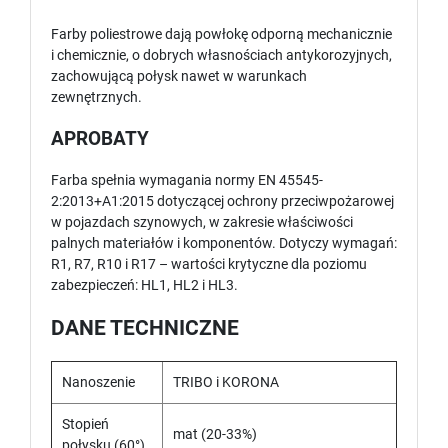
Farby poliestrowe dają powłokę odporną mechanicznie
i chemicznie, o dobrych własnościach antykorozyjnych,
zachowującą połysk nawet w warunkach
zewnętrznych.
APROBATY
Farba spełnia wymagania normy EN 45545-
2:2013+A1:2015 dotyczącej ochrony przeciwpożarowej
w pojazdach szynowych, w zakresie właściwości
palnych materiałów i komponentów. Dotyczy wymagań:
R1, R7, R10 i R17 – wartości krytyczne dla poziomu
zabezpieczeń: HL1, HL2 i HL3.
DANE TECHNICZNE
Nanoszenie
TRIBO i KORONA
Stopień
mat (20-33%)
połysku (60°)