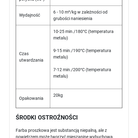
6 - 10 m²/kg w zależności od
Wydajność
grubości naniesienia
10-25 min./180°C (temperatura
metalu)
9-15 min./190°C (temperatura
Czas
metalu)
utwardzania
7-12 min./200°C (temperatura
metalu)
20kg
Opakowania
ŚRODKI OSTROŹNOŚCI
Farba proszkowa jest substancją niepalną, ale z
powietrzem może tworzyć mieszaninę wybuchową,