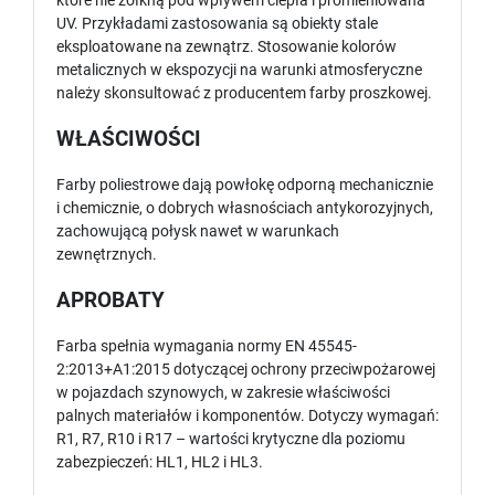
które nie żółkną pod wpływem ciepła i promieniowana
UV. Przykładami zastosowania są obiekty stale
eksploatowane na zewnątrz. Stosowanie kolorów
metalicznych w ekspozycji na warunki atmosferyczne
należy skonsultować z producentem farby proszkowej.
WŁAŚCIWOŚCI
Farby poliestrowe dają powłokę odporną mechanicznie
i chemicznie, o dobrych własnościach antykorozyjnych,
zachowującą połysk nawet w warunkach
zewnętrznych.
APROBATY
Farba spełnia wymagania normy EN 45545-
2:2013+A1:2015 dotyczącej ochrony przeciwpożarowej
w pojazdach szynowych, w zakresie właściwości
palnych materiałów i komponentów. Dotyczy wymagań:
R1, R7, R10 i R17 – wartości krytyczne dla poziomu
zabezpieczeń: HL1, HL2 i HL3.