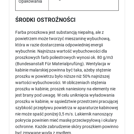
Opakowania
ŚRODKI OSTROŹNOŚCI
Farba proszkowa jest substancją niepalną, ale z
powietrzem może tworzyć mieszaninę wybuchową,
która w razie dostarczenia odpowiedniej energii
wybuchnie. Najniższa wartość wybuchowości dla
proszkowych farb poliestrowych wynosi ok. 80 g/m3
(Bundesanstalt Für Materialprufüng). Wentylacja w
kabinie malarskiej powinna być taka, ażeby stężenie
proszku w powietrzu było niższe niż 50% najniższej
wartości wybuchowości. W obliczeniach stężenia
proszku w kabinie, proszek naniesiony na elementy nie
jest brany pod uwagę. W celu uniknięcia wyładowania
proszku w kabinie, w sąsiedztwie przestrzeni pracującej
szybkość przepływu powietrza w aparaturze kabinowej
nie może spaść poniżej 0,5 m/s. Lakiernik nanoszący
pokrycia powinien mieć maskę przeciwpyłową i okulary
ochronne. Każde zabrudzenie skóry proszkiem powinno
być zmywane wodą z mydłem.