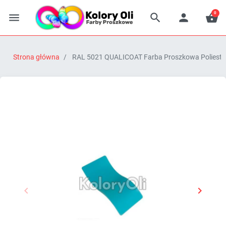
0




Strona główna
RAL 5021 QUALICOAT Farba Proszkowa Poliestro


Poprzedni
Następn