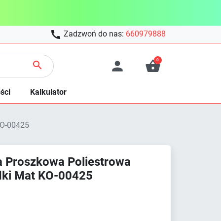

Zadzwoń do nas:
660979888
0



ści
Kalkulator
KO-00425
 Proszkowa Poliestrowa
adki Mat KO-00425