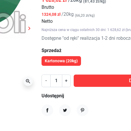
(81,43 zł/kg)
Brutto
/20kg
1324,08 zł
(66,20 zł/kg)
Netto

Najniższa cena w ciągu ostatnich 30 dni: 1 628,62 zł (br
Następny
Dostępne "od ręki" realizacja 1-2 dni robocz
Sprzedaż
Kartonowa (20kg)
-
+

Udostępnij
Udostępnij
Tweetuj
Pinterest