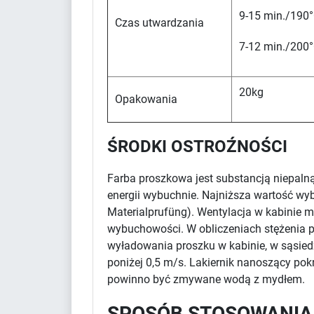
9-15 min./190°
Czas utwardzania
7-12 min./200°
20kg
Opakowania
ŚRODKI OSTROŹNOŚCI
Farba proszkowa jest substancją niepaln
energii wybuchnie. Najniższa wartość wy
Materialprufüng). Wentylacja w kabinie m
wybuchowości. W obliczeniach stężenia pr
wyładowania proszku w kabinie, w sąsied
poniżej 0,5 m/s. Lakiernik nanoszący po
powinno być zmywane wodą z mydłem.
SPOSÓB STOSOWANIA