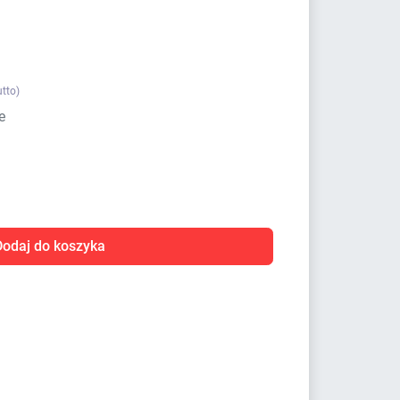
utto)
e
Dodaj do koszyka