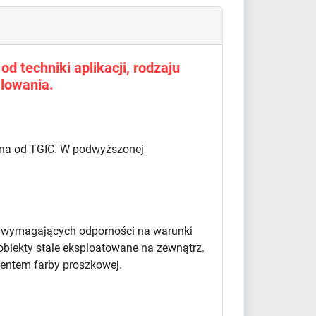
d techniki aplikacji, rodzaju
lowania.
olna od TGIC. W podwyższonej
w wymagających odporności na warunki
obiekty stale eksploatowane na zewnątrz.
centem farby proszkowej.