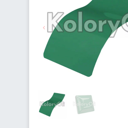

Poprzedni