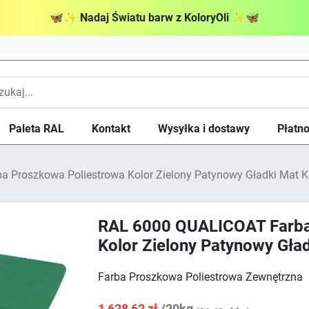
🦋
✨
Nadaj Światu barw z KoloryOli
✨
🦋
Paleta RAL
Kontakt
Wysyłka i dostawy
Płatno
 Proszkowa Poliestrowa Kolor Zielony Patynowy Gładki Mat 
RAL 6000 QUALICOAT Farba
Kolor Zielony Patynowy Gł
Farba Proszkowa Poliestrowa Zewnętrzna
1 628,62 zł
/20kg