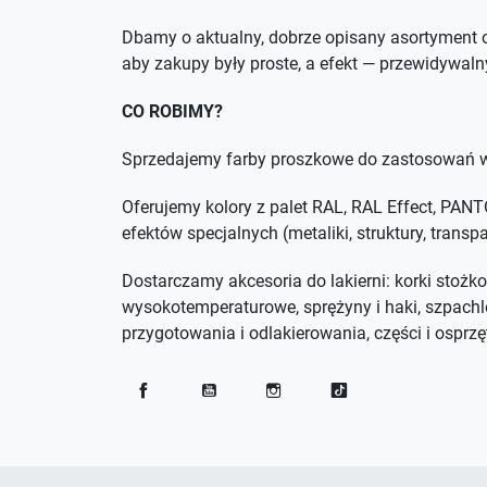
Dbamy o aktualny, dobrze opisany asortyment o
aby zakupy były proste, a efekt — przewidywaln
CO ROBIMY?
Sprzedajemy farby proszkowe do zastosowań w
Oferujemy kolory z palet RAL, RAL Effect, PA
efektów specjalnych (metaliki, struktury, trans
Dostarczamy akcesoria do lakierni: korki stożko
wysokotemperaturowe, sprężyny i haki, szpachl
przygotowania i odlakierowania, części i osprzęt
Facebook
YouTube
Instagram
TikTok