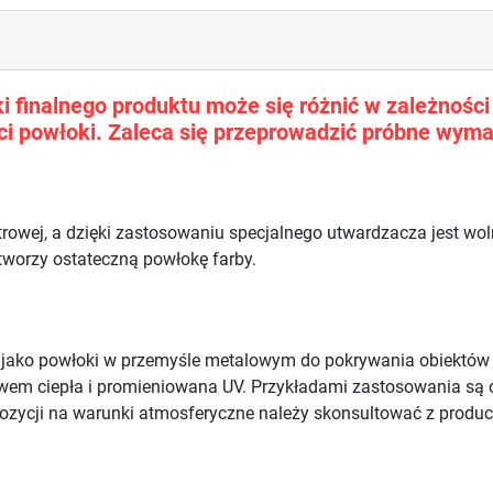
 finalnego produktu może się różnić w zależności o
i powłoki. Zaleca się przeprowadzić próbne wyma
trowej, a dzięki zastosowaniu specjalnego utwardzacza jest w
 tworzy ostateczną powłokę farby.
e jako powłoki w przemyśle metalowym do pokrywania obiektó
ywem ciepła i promieniowana UV. Przykładami zastosowania są 
ozycji na warunki atmosferyczne należy skonsultować z produ