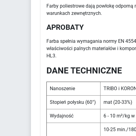
Farby poliestrowe dają powłokę odporną 
warunkach zewnętrznych.
APROBATY
Farba spełnia wymagania normy EN 4554
właściwości palnych materiałów i kompon
HL3.
DANE TECHNICZNE
Nanoszenie
TRIBO i KORO
Stopień połysku (60°)
mat (20-33%)
Wydajność
6 - 10 m²/kg w
10-25 min./180