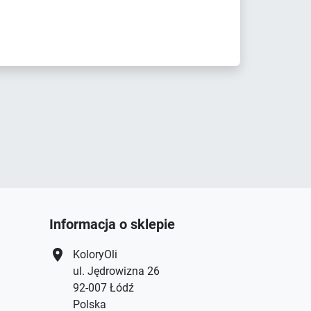
Informacja o sklepie
location_on
KoloryOli
ul. Jędrowizna 26
92-007 Łódź
Polska