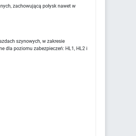
yjnych, zachowującą połysk nawet w
azdach szynowych, w zakresie
ne dla poziomu zabezpieczeń: HL1, HL2 i