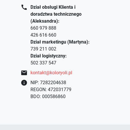
call
Dział obsługi Klienta i
doradztwa technicznego
(Aleksandra):
660 979 888
426 616 660
Dział marketingu (Martyna):
739 211 002
Dział logistyczny:
502 337 547
mail
kontakt@koloryoli.pl
info
NIP: 7282204638
REGON: 472031779
BDO: 000586860