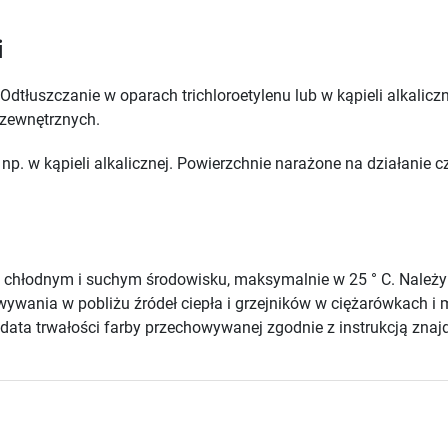
i
Odtłuszczanie w oparach trichloroetylenu lub w kąpieli alkali
 zewnętrznych.
np. w kąpieli alkalicznej. Powierzchnie narażone na działanie
chłodnym i suchym środowisku, maksymalnie w 25 ° C. Należ
howywania w pobliżu źródeł ciepła i grzejników w ciężarówkach
ata trwałości farby przechowywanej zgodnie z instrukcją znajd