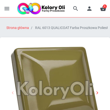
0




Strona główna
RAL 6013 QUALICOAT Farba Proszkowa Poliestro


Poprzedni
Następn