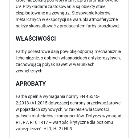
które nie żółkną pod wpływem ciepła i promieniowana
UV. Przykładami zastosowania są obiekty stale
eksploatowane na zewnątrz. Stosowanie kolorów
metalicznych w ekspozycji na warunki atmosferyczne
należy skonsultować z producentem farby proszkowej.
WŁAŚCIWOŚCI
Farby poliestrowe dają powłokę odporną mechanicznie
i chemicznie, o dobrych własnościach antykorozyjnych,
zachowującą połysk nawet w warunkach
zewnętrznych.
APROBATY
Farba spełnia wymagania normy EN 45545-
2:2013+A1:2015 dotyczącej ochrony przeciwpożarowej
w pojazdach szynowych, w zakresie właściwości
palnych materiałów i komponentów. Dotyczy wymagań:
R1, R7, R10 i R17 – wartości krytyczne dla poziomu
zabezpieczeń: HL1, HL2 i HL3.