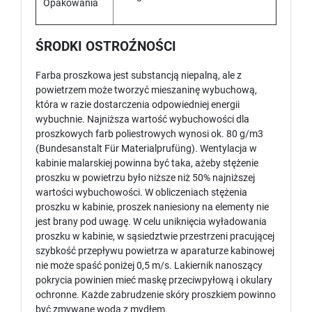
Opakowania
ŚRODKI OSTROŹNOŚCI
Farba proszkowa jest substancją niepalną, ale z
powietrzem może tworzyć mieszaninę wybuchową,
która w razie dostarczenia odpowiedniej energii
wybuchnie. Najniższa wartość wybuchowości dla
proszkowych farb poliestrowych wynosi ok. 80 g/m3
(Bundesanstalt Für Materialprufüng). Wentylacja w
kabinie malarskiej powinna być taka, ażeby stężenie
proszku w powietrzu było niższe niż 50% najniższej
wartości wybuchowości. W obliczeniach stężenia
proszku w kabinie, proszek naniesiony na elementy nie
jest brany pod uwagę. W celu uniknięcia wyładowania
proszku w kabinie, w sąsiedztwie przestrzeni pracującej
szybkość przepływu powietrza w aparaturze kabinowej
nie może spaść poniżej 0,5 m/s. Lakiernik nanoszący
pokrycia powinien mieć maskę przeciwpyłową i okulary
ochronne. Każde zabrudzenie skóry proszkiem powinno
być zmywane wodą z mydłem.