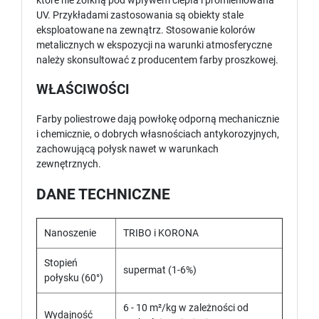
które nie żółkną pod wpływem ciepła i promieniowana
UV. Przykładami zastosowania są obiekty stale
eksploatowane na zewnątrz. Stosowanie kolorów
metalicznych w ekspozycji na warunki atmosferyczne
należy skonsultować z producentem farby proszkowej.
WŁAŚCIWOŚCI
Farby poliestrowe dają powłokę odporną mechanicznie
i chemicznie, o dobrych własnościach antykorozyjnych,
zachowującą połysk nawet w warunkach
zewnętrznych.
DANE TECHNICZNE
Nanoszenie
TRIBO i KORONA
Stopień
supermat (1-6%)
połysku (60°)
6 - 10 m²/kg w zależności od
Wydajność