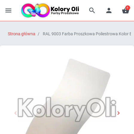
0




Strona główna
RAL 9003 Farba Proszkowa Poliestrowa Kolor Bi


Poprzedni
Następn