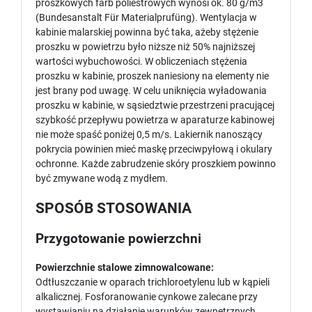
proszkowych farb poliestrowych wynosi ok. 80 g/m3
(Bundesanstalt Für Materialprufüng). Wentylacja w
kabinie malarskiej powinna być taka, ażeby stężenie
proszku w powietrzu było niższe niż 50% najniższej
wartości wybuchowości. W obliczeniach stężenia
proszku w kabinie, proszek naniesiony na elementy nie
jest brany pod uwagę. W celu uniknięcia wyładowania
proszku w kabinie, w sąsiedztwie przestrzeni pracującej
szybkość przepływu powietrza w aparaturze kabinowej
nie może spaść poniżej 0,5 m/s. Lakiernik nanoszący
pokrycia powinien mieć maskę przeciwpyłową i okulary
ochronne. Każde zabrudzenie skóry proszkiem powinno
być zmywane wodą z mydłem.
SPOSÓB STOSOWANIA
Przygotowanie powierzchni
Powierzchnie stalowe zimnowalcowane:
Odtłuszczanie w oparach trichloroetylenu lub w kąpieli
alkalicznej. Fosforanowanie cynkowe zalecane przy
wystawianiu na działanie warunków zewnętrznych.