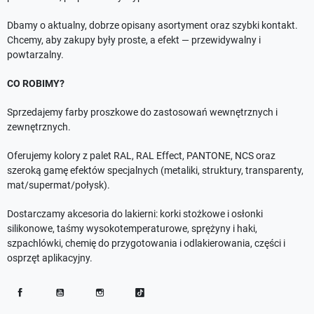
Dbamy o aktualny, dobrze opisany asortyment oraz szybki kontakt.
Chcemy, aby zakupy były proste, a efekt — przewidywalny i
powtarzalny.
CO ROBIMY?
Sprzedajemy farby proszkowe do zastosowań wewnętrznych i
zewnętrznych.
Oferujemy kolory z palet RAL, RAL Effect, PANTONE, NCS oraz
szeroką gamę efektów specjalnych (metaliki, struktury, transparenty,
mat/supermat/połysk).
Dostarczamy akcesoria do lakierni: korki stożkowe i osłonki
silikonowe, taśmy wysokotemperaturowe, sprężyny i haki,
szpachlówki, chemię do przygotowania i odlakierowania, części i
osprzęt aplikacyjny.
Facebook
YouTube
Instagram
TikTok