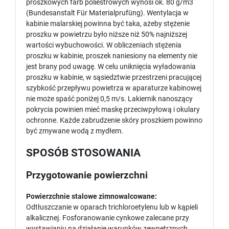
proszkowych farb poliestrowych wynosi ok. 80 g/m3
(Bundesanstalt Für Materialprufüng). Wentylacja w
kabinie malarskiej powinna być taka, ażeby stężenie
proszku w powietrzu było niższe niż 50% najniższej
wartości wybuchowości. W obliczeniach stężenia
proszku w kabinie, proszek naniesiony na elementy nie
jest brany pod uwagę. W celu uniknięcia wyładowania
proszku w kabinie, w sąsiedztwie przestrzeni pracującej
szybkość przepływu powietrza w aparaturze kabinowej
nie może spaść poniżej 0,5 m/s. Lakiernik nanoszący
pokrycia powinien mieć maskę przeciwpyłową i okulary
ochronne. Każde zabrudzenie skóry proszkiem powinno
być zmywane wodą z mydłem.
SPOSÓB STOSOWANIA
Przygotowanie powierzchni
Powierzchnie stalowe zimnowalcowane:
Odtłuszczanie w oparach trichloroetylenu lub w kąpieli
alkalicznej. Fosforanowanie cynkowe zalecane przy
wystawianiu na działanie warunków zewnętrznych.