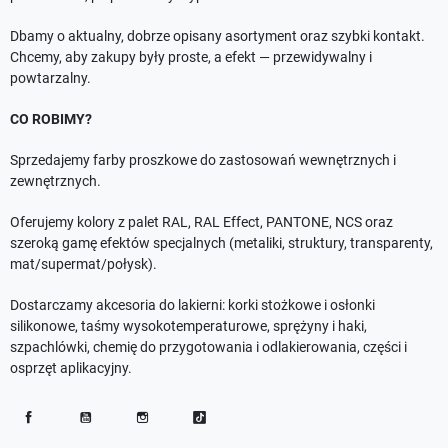
Dbamy o aktualny, dobrze opisany asortyment oraz szybki kontakt.
Chcemy, aby zakupy były proste, a efekt — przewidywalny i
powtarzalny.
CO ROBIMY?
Sprzedajemy farby proszkowe do zastosowań wewnętrznych i
zewnętrznych.
Oferujemy kolory z palet RAL, RAL Effect, PANTONE, NCS oraz
szeroką gamę efektów specjalnych (metaliki, struktury, transparenty,
mat/supermat/połysk).
Dostarczamy akcesoria do lakierni: korki stożkowe i osłonki
silikonowe, taśmy wysokotemperaturowe, sprężyny i haki,
szpachlówki, chemię do przygotowania i odlakierowania, części i
osprzęt aplikacyjny.
Facebook
YouTube
Instagram
TikTok