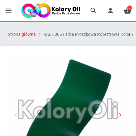
0




Strona główna
RAL 6005 Farba Proszkowa Poliestrowa Kolor Z


Poprzedni
Następn