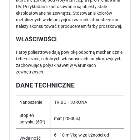
które nie żółkną pod wpływem ciepła i promieniowana
UV. Przykładami zastosowania są obiekty stale
eksploatowane na zewnątrz. Stosowanie kolorów
metalicznych w ekspozycji na warunki atmosferyczne
należy skonsultować z producentem farby proszkowej.
WŁAŚCIWOŚCI
Farby poliestrowe dają powłokę odporną mechanicznie
i chemicznie, o dobrych własnościach antykorozyjnych,
zachowującą połysk nawet w warunkach
zewnętrznych.
DANE TECHNICZNE
Nanoszenie
TRIBO i KORONA
Stopień
mat (20-30%)
połysku (60°)
6 - 10 m²/kg w zależności od
Wydajność