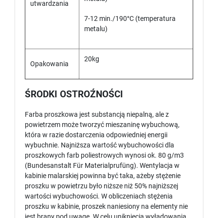
utwardzania
7-12 min./190°C (temperatura
metalu)
20kg
Opakowania
ŚRODKI OSTROŹNOŚCI
Farba proszkowa jest substancją niepalną, ale z
powietrzem może tworzyć mieszaninę wybuchową,
która w razie dostarczenia odpowiedniej energii
wybuchnie. Najniższa wartość wybuchowości dla
proszkowych farb poliestrowych wynosi ok. 80 g/m3
(Bundesanstalt Für Materialprufüng). Wentylacja w
kabinie malarskiej powinna być taka, ażeby stężenie
proszku w powietrzu było niższe niż 50% najniższej
wartości wybuchowości. W obliczeniach stężenia
proszku w kabinie, proszek naniesiony na elementy nie
jest brany pod uwagę. W celu uniknięcia wyładowania