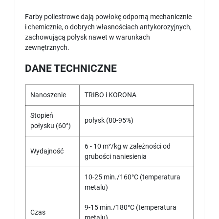
Farby poliestrowe dają powłokę odporną mechanicznie
i chemicznie, o dobrych własnościach antykorozyjnych,
zachowującą połysk nawet w warunkach
zewnętrznych.
DANE TECHNICZNE
Nanoszenie
TRIBO i KORONA
Stopień
połysk (80-95%)
połysku (60°)
6 - 10 m²/kg w zależności od
Wydajność
grubości naniesienia
10-25 min./160°C (temperatura
metalu)
9-15 min./180°C (temperatura
Czas
metalu)