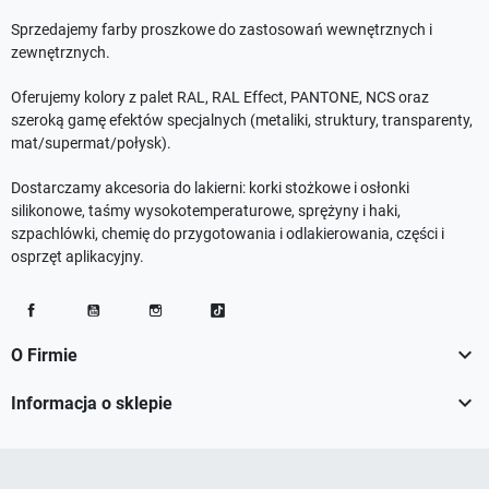
Sprzedajemy farby proszkowe do zastosowań wewnętrznych i
zewnętrznych.
Oferujemy kolory z palet RAL, RAL Effect, PANTONE, NCS oraz
szeroką gamę efektów specjalnych (metaliki, struktury, transparenty,
mat/supermat/połysk).
Dostarczamy akcesoria do lakierni: korki stożkowe i osłonki
silikonowe, taśmy wysokotemperaturowe, sprężyny i haki,
szpachlówki, chemię do przygotowania i odlakierowania, części i
osprzęt aplikacyjny.
Facebook
YouTube
Instagram
TikTok

O Firmie

Informacja o sklepie