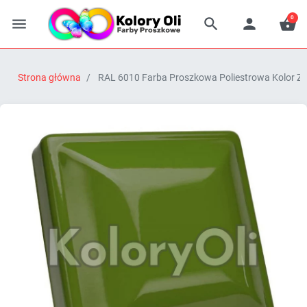
0




Strona główna
RAL 6010 Farba Proszkowa Poliestrowa Kolor Zi