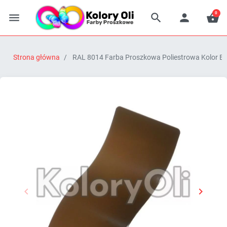
0




Strona główna
RAL 8014 Farba Proszkowa Poliestrowa Kolor B


Poprzedni
Następn