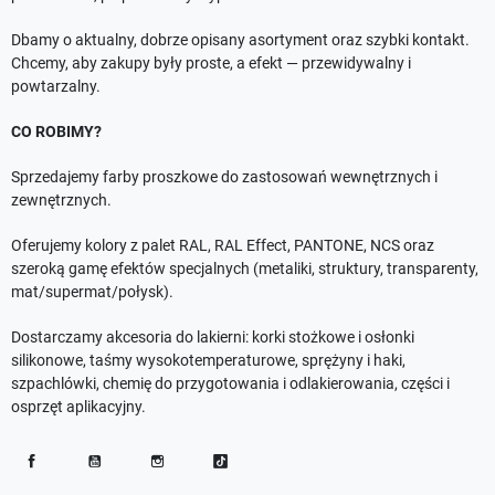
Dbamy o aktualny, dobrze opisany asortyment oraz szybki kontakt.
Chcemy, aby zakupy były proste, a efekt — przewidywalny i
powtarzalny.
CO ROBIMY?
Sprzedajemy farby proszkowe do zastosowań wewnętrznych i
zewnętrznych.
Oferujemy kolory z palet RAL, RAL Effect, PANTONE, NCS oraz
szeroką gamę efektów specjalnych (metaliki, struktury, transparenty,
mat/supermat/połysk).
Dostarczamy akcesoria do lakierni: korki stożkowe i osłonki
silikonowe, taśmy wysokotemperaturowe, sprężyny i haki,
szpachlówki, chemię do przygotowania i odlakierowania, części i
osprzęt aplikacyjny.
Facebook
YouTube
Instagram
TikTok