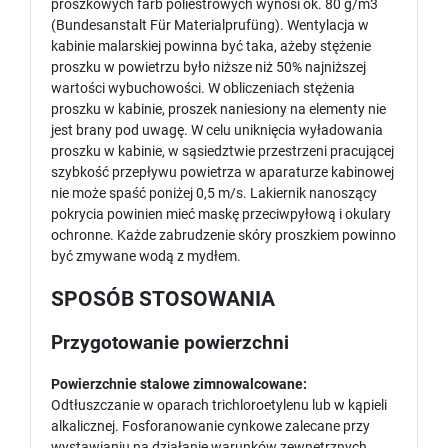
proszkowych farb poliestrowych wynosi ok. 80 g/m3
(Bundesanstalt Für Materialprufüng). Wentylacja w
kabinie malarskiej powinna być taka, ażeby stężenie
proszku w powietrzu było niższe niż 50% najniższej
wartości wybuchowości. W obliczeniach stężenia
proszku w kabinie, proszek naniesiony na elementy nie
jest brany pod uwagę. W celu uniknięcia wyładowania
proszku w kabinie, w sąsiedztwie przestrzeni pracującej
szybkość przepływu powietrza w aparaturze kabinowej
nie może spaść poniżej 0,5 m/s. Lakiernik nanoszący
pokrycia powinien mieć maskę przeciwpyłową i okulary
ochronne. Każde zabrudzenie skóry proszkiem powinno
być zmywane wodą z mydłem.
SPOSÓB STOSOWANIA
Przygotowanie powierzchni
Powierzchnie stalowe zimnowalcowane:
Odtłuszczanie w oparach trichloroetylenu lub w kąpieli
alkalicznej. Fosforanowanie cynkowe zalecane przy
wystawianiu na działanie warunków zewnętrznych.