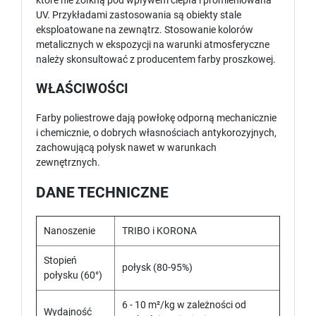
które nie żółkną pod wpływem ciepła i promieniowana
UV. Przykładami zastosowania są obiekty stale
eksploatowane na zewnątrz. Stosowanie kolorów
metalicznych w ekspozycji na warunki atmosferyczne
należy skonsultować z producentem farby proszkowej.
WŁAŚCIWOŚCI
Farby poliestrowe dają powłokę odporną mechanicznie
i chemicznie, o dobrych własnościach antykorozyjnych,
zachowującą połysk nawet w warunkach
zewnętrznych.
DANE TECHNICZNE
Nanoszenie
TRIBO i KORONA
Stopień
połysk (80-95%)
połysku (60°)
6 - 10 m²/kg w zależności od
Wydajność