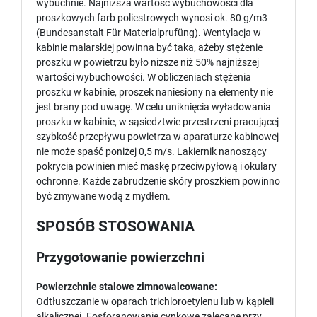
wybuchnie. Najniższa wartość wybuchowości dla
proszkowych farb poliestrowych wynosi ok. 80 g/m3
(Bundesanstalt Für Materialprufüng). Wentylacja w
kabinie malarskiej powinna być taka, ażeby stężenie
proszku w powietrzu było niższe niż 50% najniższej
wartości wybuchowości. W obliczeniach stężenia
proszku w kabinie, proszek naniesiony na elementy nie
jest brany pod uwagę. W celu uniknięcia wyładowania
proszku w kabinie, w sąsiedztwie przestrzeni pracującej
szybkość przepływu powietrza w aparaturze kabinowej
nie może spaść poniżej 0,5 m/s. Lakiernik nanoszący
pokrycia powinien mieć maskę przeciwpyłową i okulary
ochronne. Każde zabrudzenie skóry proszkiem powinno
być zmywane wodą z mydłem.
SPOSÓB STOSOWANIA
Przygotowanie powierzchni
Powierzchnie stalowe zimnowalcowane:
Odtłuszczanie w oparach trichloroetylenu lub w kąpieli
alkalicznej. Fosforanowanie cynkowe zalecane przy