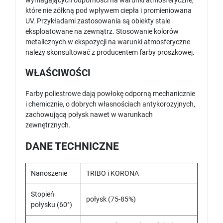
wymagających odporności na warunki atmosferyczne,
które nie żółkną pod wpływem ciepła i promieniowana
UV. Przykładami zastosowania są obiekty stale
eksploatowane na zewnątrz. Stosowanie kolorów
metalicznych w ekspozycji na warunki atmosferyczne
należy skonsultować z producentem farby proszkowej.
WŁAŚCIWOŚCI
Farby poliestrowe dają powłokę odporną mechanicznie
i chemicznie, o dobrych własnościach antykorozyjnych,
zachowującą połysk nawet w warunkach
zewnętrznych.
DANE TECHNICZNE
Nanoszenie
TRIBO i KORONA
Stopień
połysk (75-85%)
połysku (60°)