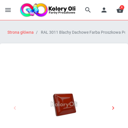
0




Strona główna
RAL 3011 Blachy Dachowe Farba Proszkowa Poli


Poprzedni
Następn