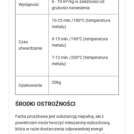
6 - 10 m²/kg w zależności od
Wydajność
grubości naniesienia
10-25 min./180°C (temperatura
metalu)
9-15 min./190°C (temperatura
Czas
metalu)
utwardzania
7-12 min./200°C (temperatura
metalu)
20kg
Opakowania
ŚRODKI OSTROŹNOŚCI
Farba proszkowa jest substancją niepalną, ale z
powietrzem może tworzyć mieszaninę wybuchową,
która w razie dostarczenia odpowiedniej energii