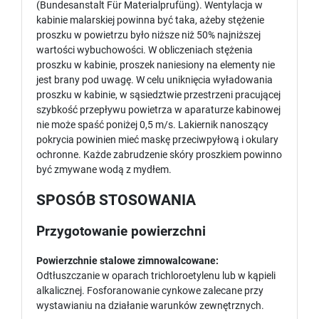
(Bundesanstalt Für Materialprufüng). Wentylacja w
kabinie malarskiej powinna być taka, ażeby stężenie
proszku w powietrzu było niższe niż 50% najniższej
wartości wybuchowości. W obliczeniach stężenia
proszku w kabinie, proszek naniesiony na elementy nie
jest brany pod uwagę. W celu uniknięcia wyładowania
proszku w kabinie, w sąsiedztwie przestrzeni pracującej
szybkość przepływu powietrza w aparaturze kabinowej
nie może spaść poniżej 0,5 m/s. Lakiernik nanoszący
pokrycia powinien mieć maskę przeciwpyłową i okulary
ochronne. Każde zabrudzenie skóry proszkiem powinno
być zmywane wodą z mydłem.
SPOSÓB STOSOWANIA
Przygotowanie powierzchni
Powierzchnie stalowe zimnowalcowane:
Odtłuszczanie w oparach trichloroetylenu lub w kąpieli
alkalicznej. Fosforanowanie cynkowe zalecane przy
wystawianiu na działanie warunków zewnętrznych.