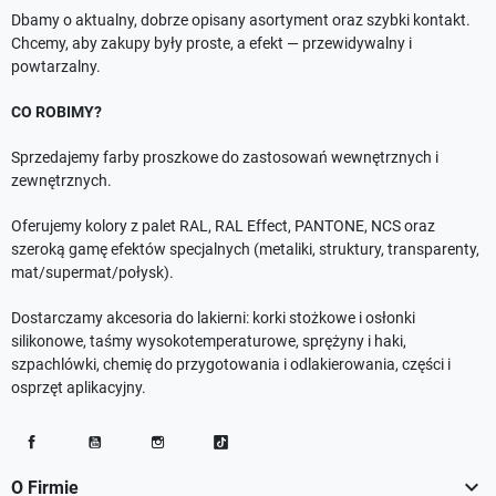
Dbamy o aktualny, dobrze opisany asortyment oraz szybki kontakt.
Chcemy, aby zakupy były proste, a efekt — przewidywalny i
powtarzalny.
CO ROBIMY?
Sprzedajemy farby proszkowe do zastosowań wewnętrznych i
zewnętrznych.
Oferujemy kolory z palet RAL, RAL Effect, PANTONE, NCS oraz
szeroką gamę efektów specjalnych (metaliki, struktury, transparenty,
mat/supermat/połysk).
Dostarczamy akcesoria do lakierni: korki stożkowe i osłonki
silikonowe, taśmy wysokotemperaturowe, sprężyny i haki,
szpachlówki, chemię do przygotowania i odlakierowania, części i
osprzęt aplikacyjny.
Facebook
YouTube
Instagram
TikTok

O Firmie