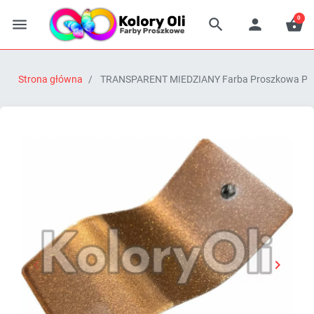
0




Strona główna
TRANSPARENT MIEDZIANY Farba Proszkowa Poli


Poprzedni
Następn