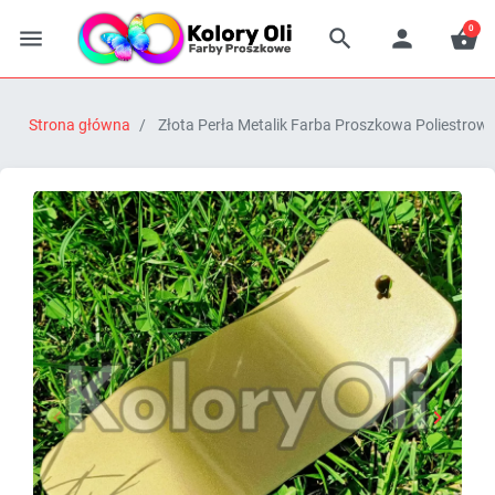
0




Strona główna
Złota Perła Metalik Farba Proszkowa Poliestrow


Poprzedni
Następn