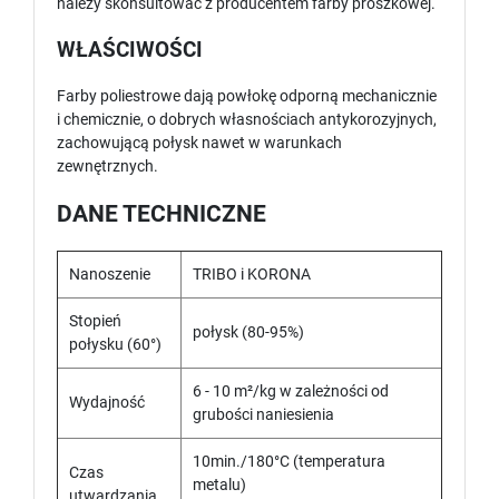
należy skonsultować z producentem farby proszkowej.
WŁAŚCIWOŚCI
Farby poliestrowe dają powłokę odporną mechanicznie
i chemicznie, o dobrych własnościach antykorozyjnych,
zachowującą połysk nawet w warunkach
zewnętrznych.
DANE TECHNICZNE
Nanoszenie
TRIBO i KORONA
Stopień
połysk (80-95%)
połysku (60°)
6 - 10 m²/kg w zależności od
Wydajność
grubości naniesienia
10min./180°C (temperatura
Czas
metalu)
utwardzania