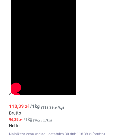
>
118,39 zł
/1kg
(118,39 zł/kg)
Brutto
/1kg
96,25 zł
(96,25 zł/kg)
Netto
Najniższa cena w ciągu ostatnich 30 dni: 118,39 zł (brutto)