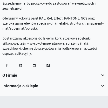
Sprzedajemy farby proszkowe do zastosowań wewnętrznych i
zewnętrznych.
Oferujemy kolory z palet RAL, RAL Effect, PANTONE, NCS oraz
szeroką gamę efektów specjalnych (metaliki, struktury, transparenty,
mat/supermat/połysk).
Dostarczamy akcesoria do lakierni: korki stożkowe i osłonki
silikonowe, taśmy wysokotemperaturowe, sprężyny i haki,
szpachlówki, chemię do przygotowania i odlakierowania, części i
osprzęt aplikacyjny.
Facebook
YouTube
Instagram
TikTok

O Firmie

Informacja o sklepie