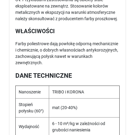
eksploatowane na zewnątrz. Stosowanie kolorów
metalicznych w ekspozycji na warunki atmosferyczne
należy skonsultować z producentem farby proszkowej.
WŁAŚCIWOŚCI
Farby poliestrowe dają powłokę odporną mechanicznie
i chemicznie, o dobrych własnościach antykorozyjnych,
zachowującą połysk nawet w warunkach
zewnętrznych.
DANE TECHNICZNE
Nanoszenie
TRIBO i KORONA
Stopień
mat (20-40%)
połysku (60°)
6 - 10 m²/kg w zależności od
Wydajność
grubości naniesienia