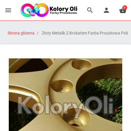
0




Strona główna
Złoty Metalik Z Brokatem Farba Proszkowa Poli


Poprzedni
Następn