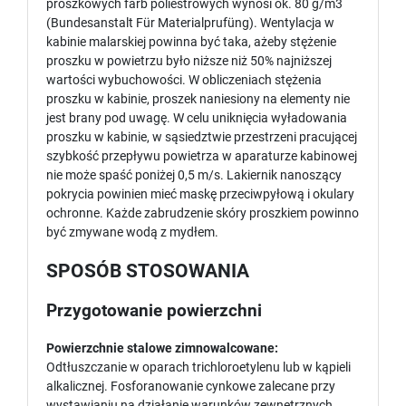
proszkowych farb poliestrowych wynosi ok. 80 g/m3
(Bundesanstalt Für Materialprufüng). Wentylacja w
kabinie malarskiej powinna być taka, ażeby stężenie
proszku w powietrzu było niższe niż 50% najniższej
wartości wybuchowości. W obliczeniach stężenia
proszku w kabinie, proszek naniesiony na elementy nie
jest brany pod uwagę. W celu uniknięcia wyładowania
proszku w kabinie, w sąsiedztwie przestrzeni pracującej
szybkość przepływu powietrza w aparaturze kabinowej
nie może spaść poniżej 0,5 m/s. Lakiernik nanoszący
pokrycia powinien mieć maskę przeciwpyłową i okulary
ochronne. Każde zabrudzenie skóry proszkiem powinno
być zmywane wodą z mydłem.
SPOSÓB STOSOWANIA
Przygotowanie powierzchni
Powierzchnie stalowe zimnowalcowane:
Odtłuszczanie w oparach trichloroetylenu lub w kąpieli
alkalicznej. Fosforanowanie cynkowe zalecane przy
wystawianiu na działanie warunków zewnętrznych.