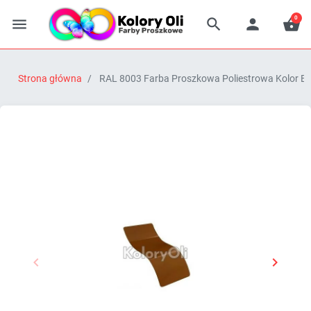
0




Strona główna
RAL 8003 Farba Proszkowa Poliestrowa Kolor Br


Poprzedni
Następn