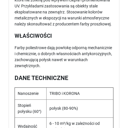
które nie żółkną pod wpływem ciepła i promieniowana
UV. Przykładami zastosowania są obiekty stale
eksploatowane na zewnątrz. Stosowanie kolorów
metalicznych w ekspozycji na warunki atmosferyczne
należy skonsultować z producentem farby proszkowej.
WŁAŚCIWOŚCI
Farby poliestrowe dają powłokę odporną mechanicznie
i chemicznie, o dobrych własnościach antykorozyjnych,
zachowującą połysk nawet w warunkach
zewnętrznych.
DANE TECHNICZNE
Nanoszenie
TRIBO i KORONA
Stopień
połysk (80-90%)
połysku (60°)
6 - 10 m²/kg w zależności od
Wydajność