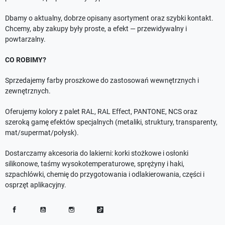
Dbamy o aktualny, dobrze opisany asortyment oraz szybki kontakt.
Chcemy, aby zakupy były proste, a efekt — przewidywalny i
powtarzalny.
CO ROBIMY?
Sprzedajemy farby proszkowe do zastosowań wewnętrznych i
zewnętrznych.
Oferujemy kolory z palet RAL, RAL Effect, PANTONE, NCS oraz
szeroką gamę efektów specjalnych (metaliki, struktury, transparenty,
mat/supermat/połysk).
Dostarczamy akcesoria do lakierni: korki stożkowe i osłonki
silikonowe, taśmy wysokotemperaturowe, sprężyny i haki,
szpachlówki, chemię do przygotowania i odlakierowania, części i
osprzęt aplikacyjny.
Facebook
YouTube
Instagram
TikTok